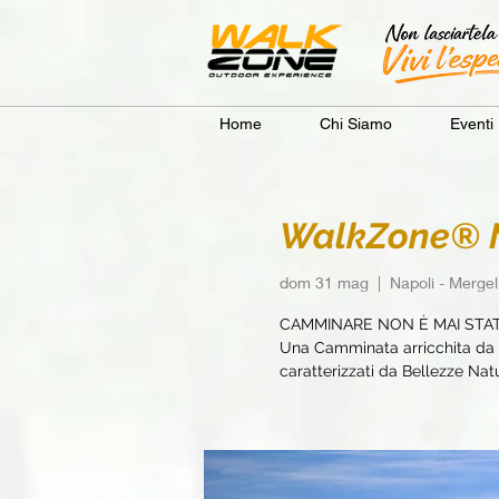
Home
Chi Siamo
Eventi
WalkZone® N
dom 31 mag
  |  
Napoli - Mergel
CAMMINARE NON È MAI STA
Una Camminata arricchita da e
caratterizzati da Bellezze Natur