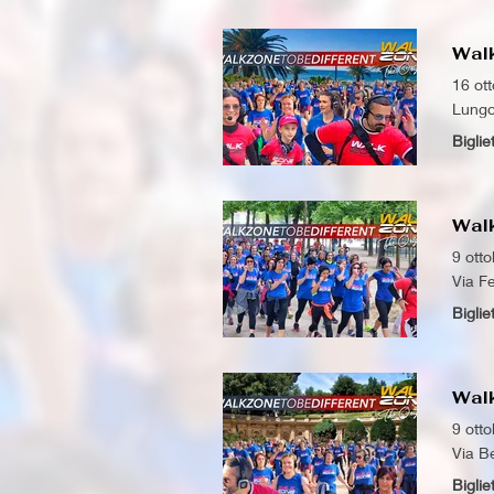
Wal
16 ot
Lungo
Biglie
Wal
9 ott
Via Fe
Biglie
Wal
9 ott
Via B
Biglie