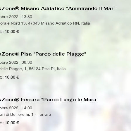
kZone® Misano Adriatico "Ammirando il Mar"
tobre 2022
|
13:30
torale Nord 13, 47843 Misano Adriatico RN, Italia
tti: 10,00 €
kZone® Pisa "Parco delle Piagge"
tobre 2022
|
08:30
delle Piagge, 1, 56124 Pisa PI, Italia
tti: 10,00 €
kZone® Ferrara "Parco Lungo le Mura"
tobre 2022
|
14:00
i di Belfiore nr. 1 - Ferrara
tti: 10,00 €