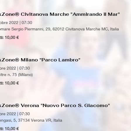
kZone® Civitanova Marche "Ammirando il Mar"
tobre 2022
|
07:30
mare Sergio Piermanni, 29, 62012 Civitanova Marche MC, Italia
tti: 10,00 €
kZone® Milano "Parco Lambro"
obre 2022
|
07:30
ltre n. 75 (Milano)
tti: 10,00 €
kZone® Verona "Nuovo Parco S. Giacomo"
obre 2022
|
07:30
engasi, 5, 37134 Verona VR, Italia
tti: 10,00 €