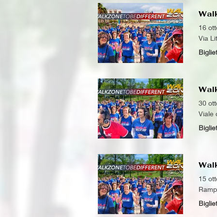
Wal
16 ot
Via Li
Biglie
Wal
30 ot
Viale 
Biglie
Wal
15 ot
Rampar
Biglie