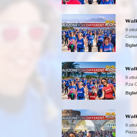
Walk
9 ott
Corso
Biglie
Wal
9 ott
P.za C
Biglie
Wal
9 ott
Piazz