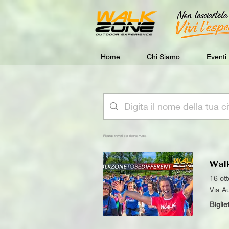
Home
Chi Siamo
Eventi
Risultati trovati per ricerca vuota
Wal
16 ot
Via Au
Biglie