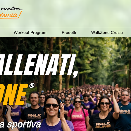
Workout Program
Prodotti
WalkZone Cruise
LLENATI,
ONE
®
a sportiva