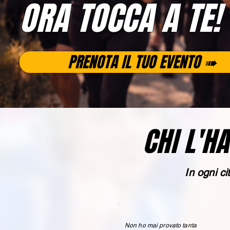
ORA TOCCA A TE!
PRENOTA IL TUO EVENTO ➠
CHI L'H
In ogni c
Non ho mai provato tanta