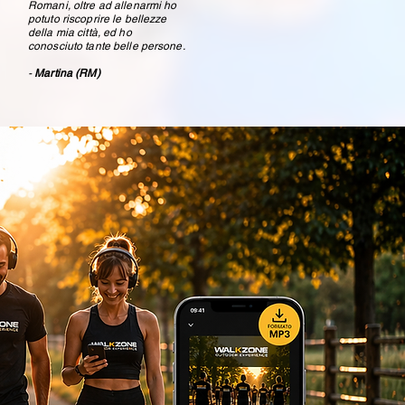
Romani, oltre ad allenarmi ho
potuto riscoprire le bellezze
della mia città, ed ho
conosciuto tante belle persone.
-
Martina (RM)