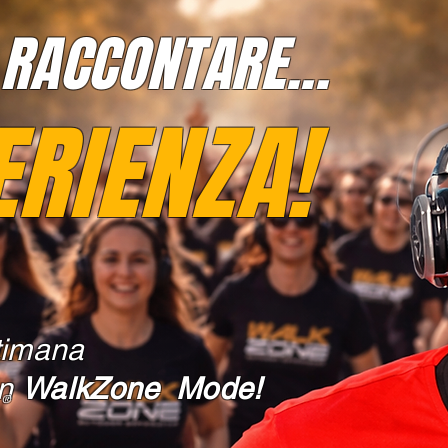
RACCONTARE...
ERIENZA!
timana
in
WalkZone Mode!
®