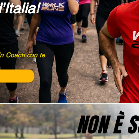
Italia!
Un Coach con te
NON È 