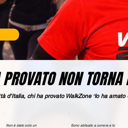
A PROVATO NON TORNA 
ittà d'Italia, chi ha provato WalkZone lo ha amato 
®
Non è stato solo un
Sono abituato a correre e lo