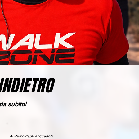
INDIETRO
da subito!
Al Parco degli Acquedotti