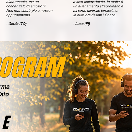
allenamento, ma un
avevo sottovalutato, in realtà è
concentrato di emozioni.
un allenamento straordinario e
Non mancherò più a nessun
mi sono divertito tantissimo.
appuntamento.
In oltre bravissimi i Coach.
-
Giada (TO)
-
Luca (FI)
OGRAM
orma
ato
 E