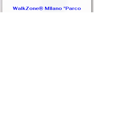
WalkZone® Milano "Parco
Sempione"
dom 13 set
Scopri di più
Prenota
36 giorni all'evento
WalkZone® Roma "Tra le