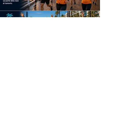
eventi walkzone cruise 2027
a bordo della nave in navigazione e nelle
città europee.
info e prenotazioni walkzone cruise