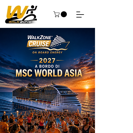
WALKZONE®
CRUISE 2027
ON BOARD ENERGY
Un'esperienza unica di fitness, energia e
divertimento nella spettacolare cornice del
Mediterraneo.