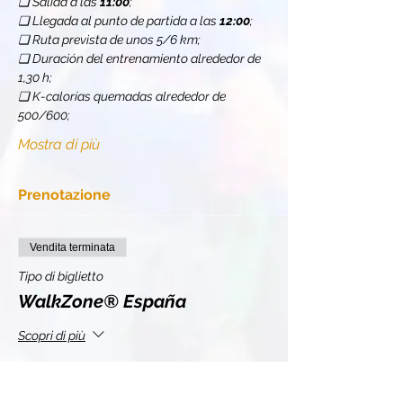
❏ Salida a las 
11:00
;
❏ Llegada al punto de partida a las 
12:00
;
❏ Ruta prevista de unos 5/6 km;
❏ Duración del entrenamiento alrededor de 
1,30 h;
❏ K-calorías quemadas alrededor de 
500/600;
Mostra di più
Prenotazione
Vendita terminata
Tipo di biglietto
WalkZone® España
Scopri di più
Prezzo
10,50 €