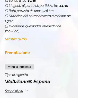
❏ Salida a las 
;
10:30
❏ Llegada al punto de partida a las 
;
11:30
❏ Ruta prevista de unos 5/6 km;
❏ Duración del entrenamiento alrededor de 
1,30 h;
❏ K-calorías quemadas alrededor de 
500/600;
Mostra di più
Prenotazione
Vendita terminata
Tipo di biglietto
WalkZone® España
Scopri di più
Prezzo
10,50 €