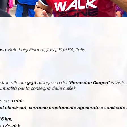
o, Viale Luigi Einaudi, 70125 Bari BA, Italia
k-in alle ore
9:30
all'ingresso del "
Parco due Giugno"
in Viale 
ualità per la consegna delle cuffie);
za ore
11:00
;
 al check-out, verranno prontamente rigenerate e sanificate 
/6 km
;
ca
1/1,20 h
;