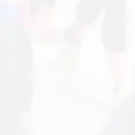
r poter ricevere
eventuali
eremo della tua privacy e non
dati dal nostro database);
i disdetta via email a
ecupero;
el regolamento di
ORNAMENTI IMPORTANTI
da parte nostra, NON
).