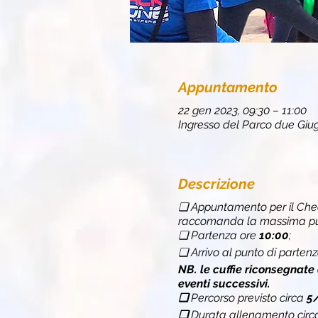
Appuntamento
22 gen 2023, 09:30 – 11:00
Ingresso del Parco due Giugn
Descrizione
❏ Appuntamento per il Chec
raccomanda la massima punt
❏ Partenza ore
10:00
;
❏ Arrivo al punto di parten
NB. le cuffie riconsegnate
eventi successivi.
❏
Percorso previsto circa
5
❏
Durata allenamento cir