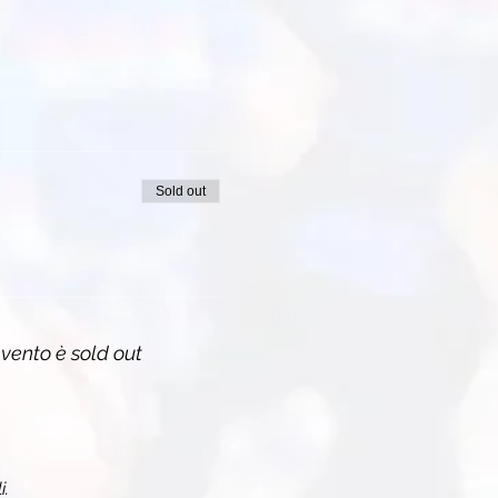
sua grande esperienza e
partecipante le istruzioni per
Sold out
vento è sold out
i.