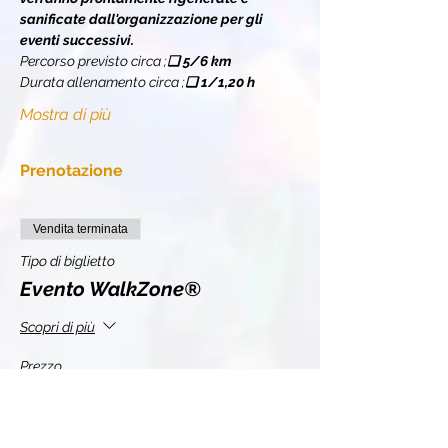
sanificate dall'organizzazione per gli 
eventi successivi.
Percorso previsto circa 
;
❏ 
5/6 km
Durata allenamento circa 
;
❏ 
1/1,20 h
Mostra di più
Prenotazione
Vendita terminata
Tipo di biglietto
Evento WalkZone®
Scopri di più
Prezzo
10,00 €
+2,20 € IVA