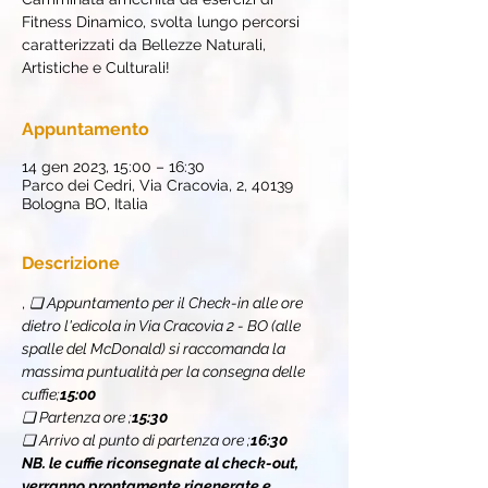
Fitness Dinamico, svolta lungo percorsi
caratterizzati da Bellezze Naturali,
Artistiche e Culturali!
Appuntamento
14 gen 2023, 15:00 – 16:30
Parco dei Cedri, Via Cracovia, 2, 40139
Bologna BO, Italia
Descrizione
, 
❏ Appuntamento per il Check-in alle ore 
dietro l'edicola in Via Cracovia 2 - BO (alle 
spalle del McDonald) si raccomanda la 
massima puntualità per la consegna delle 
cuffie;
15:00
❏ Partenza ore 
;
15:30
❏ Arrivo al punto di partenza ore 
;
16:30
NB. le cuffie riconsegnate al check-out, 
verranno prontamente rigenerate e 