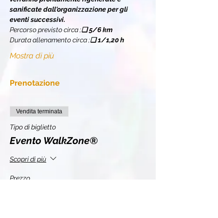
sanificate dall'organizzazione per gli 
eventi successivi.
Percorso previsto circa 
;
❏ 
5/6 km
Durata allenamento circa 
;
❏ 
1/1,20 h
Mostra di più
Prenotazione
Vendita terminata
Tipo di biglietto
Evento WalkZone®
Scopri di più
Prezzo
10,00 €
+2,20 € IVA