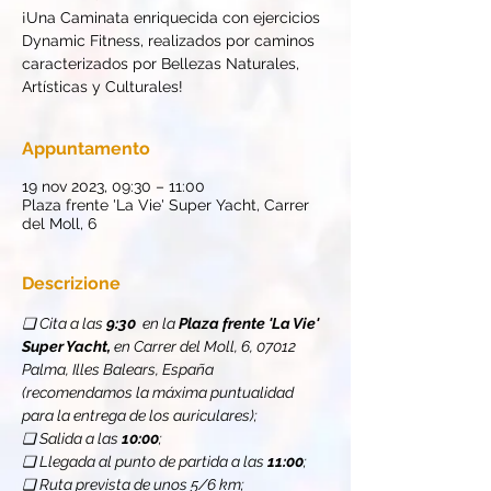
¡Una Caminata enriquecida con ejercicios
Dynamic Fitness, realizados por caminos
caracterizados por Bellezas Naturales,
Artísticas y Culturales!
Appuntamento
19 nov 2023, 09:30 – 11:00
Plaza frente 'La Vie' Super Yacht, Carrer
del Moll, 6
Descrizione
❏ Cita a las 
9:30
  en la 
Plaza frente 'La Vie' 
Super Yacht, 
en Carrer del Moll, 6, 07012 
Palma, Illes Balears, España 
(recomendamos la máxima puntualidad 
para la entrega de los auriculares);
❏ Salida a las 
10:00
;
❏ Llegada al punto de partida a las 
11:00
;
❏ Ruta prevista de unos 5/6 km;