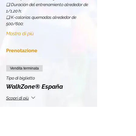
❏ Duración del entrenamiento alrededor de 
1/1,20 h;
❏ K-calorías quemadas alrededor de 
500/600;
Mostra di più
Prenotazione
Vendita terminata
Tipo di biglietto
WalkZone® España
Scopri di più
Prezzo
0,00 €