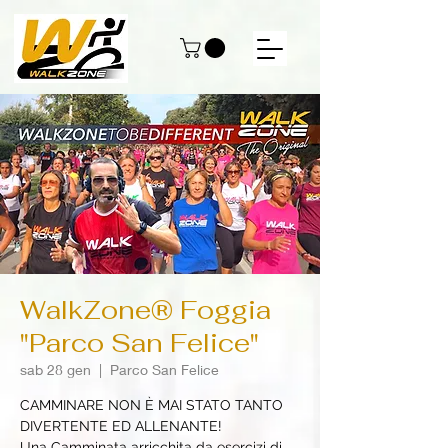
WalkZone® Foggia
"Parco San Felice"
sab 28 gen
  |  
Parco San Felice
CAMMINARE NON È MAI STATO TANTO
DIVERTENTE ED ALLENANTE!
Una Camminata arricchita da esercizi di