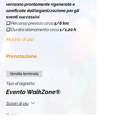
verranno prontamente rigenerate e 
sanificate dall'organizzazione per gli 
eventi successivi.
❏ 
Percorso previsto circa 
5/6 km
;
❏ 
Durata allenamento circa 
1/1,20 h
;
Mostra di più
Prenotazione
Vendita terminata
Tipo di biglietto
Evento WalkZone®
Scopri di più
Prezzo
10,00 €
+2,20 € IVA