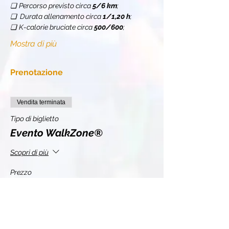
❏
Percorso previsto circa 
5/6 km
;
❏  Durata allenamento circa 
1/1,20 h
;
❏
K-calorie bruciate circa 
500/600
;
Mostra di più
Prenotazione
Vendita terminata
Tipo di biglietto
Evento WalkZone®
Scopri di più
Prezzo
10,00 €
+2,20 € IVA