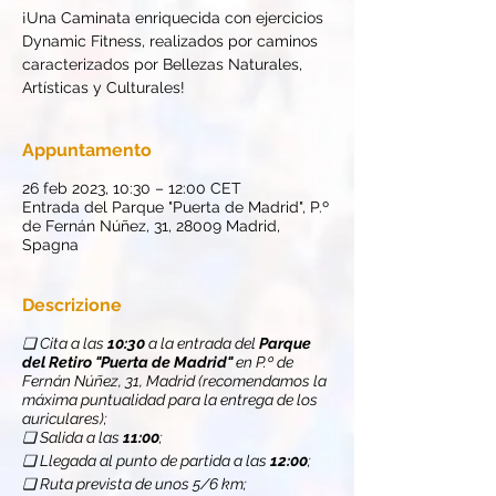
¡Una Caminata enriquecida con ejercicios
Dynamic Fitness, realizados por caminos
caracterizados por Bellezas Naturales,
Artísticas y Culturales!
Appuntamento
26 feb 2023, 10:30 – 12:00 CET
Entrada del Parque "Puerta de Madrid", P.º
de Fernán Núñez, 31, 28009 Madrid,
Spagna
Descrizione
❏ Cita a las
10:30
a la entrada del
Parque
del Retiro "Puerta de Madrid"
en P.º de
Fernán Núñez, 31, Madrid (recomendamos la
máxima puntualidad para la entrega de los
auriculares);
❏ Salida a las
11:00
;
❏ Llegada al punto de partida a las
12:00
;
❏ Ruta prevista de unos 5/6 km;