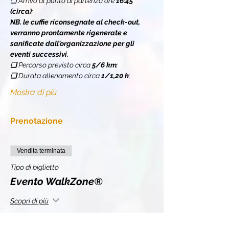
❏ Arrivo al punto di partenza ore 
16:45 
(circa)
;
NB. le cuffie riconsegnate al check-out, 
verranno prontamente rigenerate e 
sanificate dall'organizzazione per gli 
eventi successivi.
❏ 
Percorso previsto circa 
5/6 km
;
❏ 
Durata allenamento circa 
1/1,20 h
;
Mostra di più
Prenotazione
Vendita terminata
Tipo di biglietto
Evento WalkZone®
Scopri di più
Prezzo