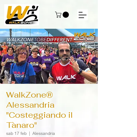
WalkZone®
Alessandria
"Costeggiando il
Tànaro"
sab 17 feb
  |  
Alessandria