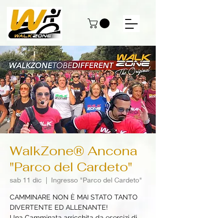
WalkZone® Ancona
"Parco del Cardeto"
sab 11 dic
  |  
Ingresso "Parco del Cardeto"
CAMMINARE NON È MAI STATO TANTO
DIVERTENTE ED ALLENANTE!
Una Camminata arricchita da esercizi di