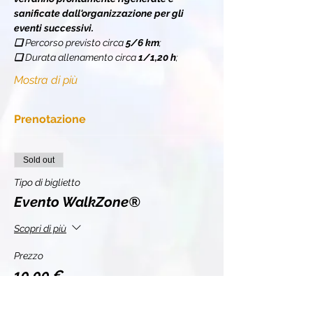
sanificate dall'organizzazione per gli 
eventi successivi.
❏ 
Percorso previsto circa 
5/6 km
;
❏ 
Durata allenamento circa 
1/1,20 h
;
Mostra di più
Prenotazione
Sold out
Tipo di biglietto
Evento WalkZone®
Scopri di più
Prezzo
10,00 €
+0,25 € di commissione di servizio sui biglietti