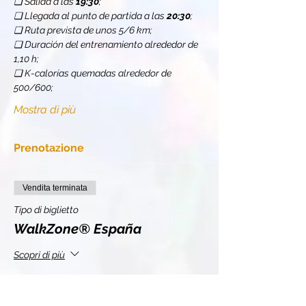
❏ Salida a las 
19:30
;
❏ Llegada al punto de partida a las 
20:30
;
❏ Ruta prevista de unos 5/6 km;
❏ Duración del entrenamiento alrededor de 
1,10 h;
❏ K-calorías quemadas alrededor de 
500/600;
Mostra di più
Prenotazione
Vendita terminata
Tipo di biglietto
WalkZone® España
Scopri di più
Prezzo
10,50 €