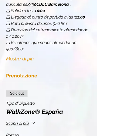
auriculares;
9:30
CDLC Barcelona 
, 
❏ Salida a las 
;
10:00
❏ Llegada al punto de partida a las 
;
11:00
❏ Ruta prevista de unos 5/6 km;
❏ Duración del entrenamiento alrededor de 
1 / 1,20 h;
❏ K-calorías quemadas alrededor de 
500/600;
Mostra di più
Prenotazione
Sold out
Tipo di biglietto
WalkZone® España
Scopri di più
Prezzo