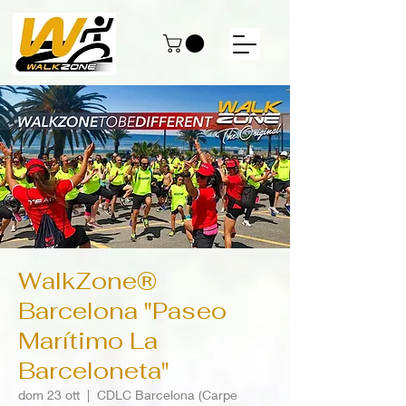
WalkZone®
Barcelona "Paseo
Marítimo La
Barceloneta"
dom 23 ott
  |  
CDLC Barcelona (Carpe