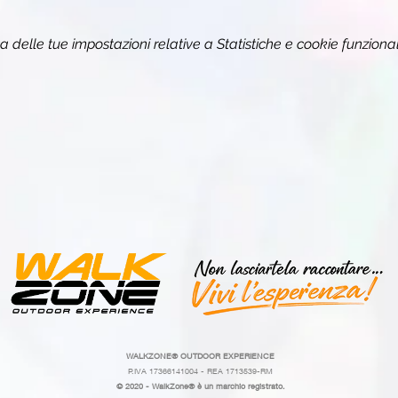
delle tue impostazioni relative a Statistiche e cookie funzional
WALKZONE®
OUTDOOR EXPERIENCE
P.IVA 17366141004 - REA 1713539-RM
© 2020 - WalkZone® è un marchio registrato.