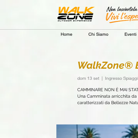
Home
Chi Siamo
Eventi
WalkZone® B
dom 13 set
  |  
Ingresso Spiagg
CAMMINARE NON È MAI STA
Una Camminata arricchita da e
caratterizzati da Bellezze Natur