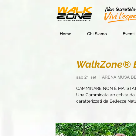
Home
Chi Siamo
Eventi
WalkZone® B
sab 21 set
  |  
ARENA MUSA B
CAMMINARE NON È MAI STA
Una Camminata arricchita da e
caratterizzati da Bellezze Natur