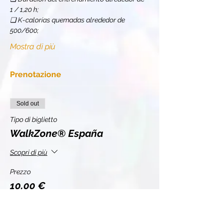
1 / 1,20 h;
❏ K-calorías quemadas alrededor de 
500/600;
Mostra di più
Prenotazione
Sold out
Tipo di biglietto
WalkZone® España
Scopri di più
Prezzo
10,00 €
+2,20 € IVA