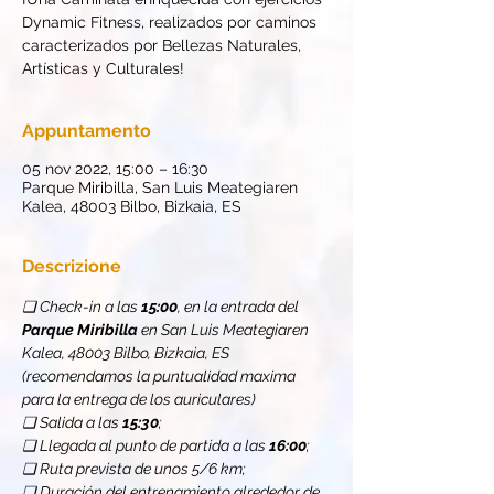
Dynamic Fitness, realizados por caminos
caracterizados por Bellezas Naturales,
Artísticas y Culturales!
Appuntamento
05 nov 2022, 15:00 – 16:30
Parque Miribilla, San Luis Meategiaren
Kalea, 48003 Bilbo, Bizkaia, ES
Descrizione
❏ Check-in a las 
15:00
, en la entrada del 
Parque Miribilla
 en San Luis Meategiaren 
Kalea, 48003 Bilbo, Bizkaia, ES 
(recomendamos la puntualidad maxima 
para la entrega de los auriculares)
❏ Salida a las 
15:30
;
❏ Llegada al punto de partida a las 
16:00
;
❏ Ruta prevista de unos 5/6 km;
❏ Duración del entrenamiento alrededor de 