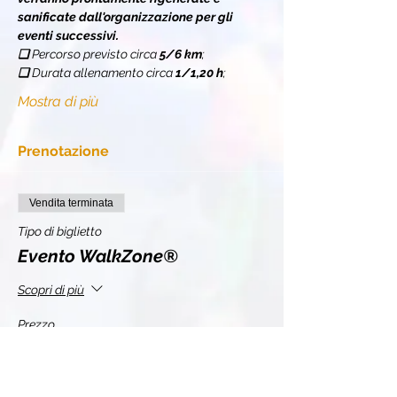
sanificate dall'organizzazione per gli 
eventi successivi.
❏ 
Percorso previsto circa 
5/6 km
;
❏ 
Durata allenamento circa 
1/1,20 h
;
Mostra di più
Prenotazione
Vendita terminata
Tipo di biglietto
Evento WalkZone®
Scopri di più
Prezzo
10,00 €
+2,20 € IVA