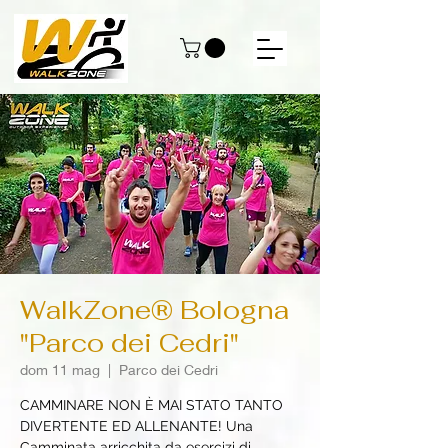
WalkZone® Bologna
"Parco dei Cedri"
dom 11 mag
  |  
Parco dei Cedri
CAMMINARE NON È MAI STATO TANTO
DIVERTENTE ED ALLENANTE! Una
Camminata arricchita da esercizi di