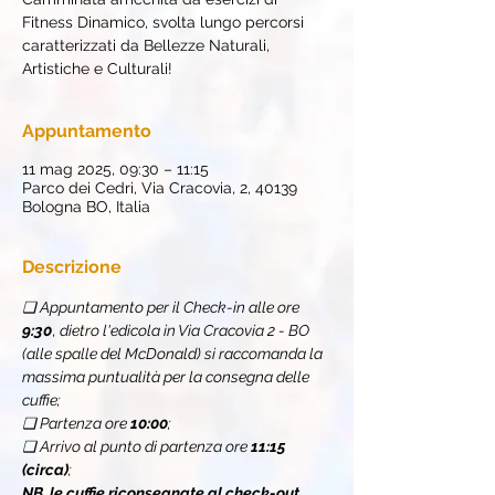
Fitness Dinamico, svolta lungo percorsi
caratterizzati da Bellezze Naturali,
Artistiche e Culturali!
Appuntamento
11 mag 2025, 09:30 – 11:15
Parco dei Cedri, Via Cracovia, 2, 40139
Bologna BO, Italia
Descrizione
❏ Appuntamento per il Check-in alle ore 
9:30
, 
dietro l'edicola in Via Cracovia 2 - BO 
(alle spalle del McDonald) si raccomanda la 
massima puntualità per la consegna delle 
cuffie;
❏ Partenza ore 
10:00
;
❏ Arrivo al punto di partenza ore 
11:15 
(circa)
;
NB. le cuffie riconsegnate al check-out, 