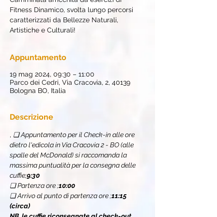
Fitness Dinamico, svolta lungo percorsi
caratterizzati da Bellezze Naturali,
Artistiche e Culturali!
Appuntamento
19 mag 2024, 09:30 – 11:00
Parco dei Cedri, Via Cracovia, 2, 40139
Bologna BO, Italia
Descrizione
, 
❏ Appuntamento per il Check-in alle ore 
dietro l'edicola in Via Cracovia 2 - BO (alle 
spalle del McDonald) si raccomanda la 
massima puntualità per la consegna delle 
cuffie;
9:30
❏ Partenza ore 
;
10:00
❏ Arrivo al punto di partenza ore 
;
11:15 
(circa)
NB. le cuffie riconsegnate al check-out, 