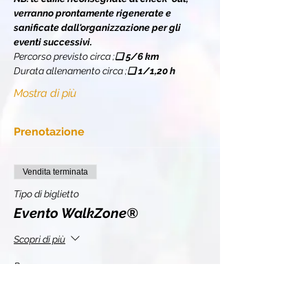
verranno prontamente rigenerate e 
sanificate dall'organizzazione per gli 
eventi successivi.
Percorso previsto circa 
;
❏ 
5/6 km
Durata allenamento circa 
;
❏ 
1/1,20 h
Mostra di più
Prenotazione
Vendita terminata
Tipo di biglietto
Evento WalkZone®
Scopri di più
Prezzo
10,00 €
+2,20 € IVA