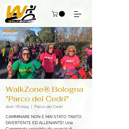
WalkZone® Bologna
"Parco dei Cedri"
dom 19 mag
  |  
Parco dei Cedri
CAMMINARE NON È MAI STATO TANTO
DIVERTENTE ED ALLENANTE! Una
Camminata arricchita da esercizi di