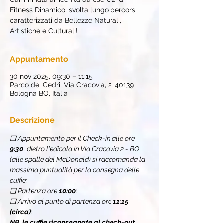
Fitness Dinamico, svolta lungo percorsi
caratterizzati da Bellezze Naturali,
Artistiche e Culturali!
Appuntamento
30 nov 2025, 09:30 – 11:15
Parco dei Cedri, Via Cracovia, 2, 40139
Bologna BO, Italia
Descrizione
❏ Appuntamento per il Check-in alle ore 
9:30
, 
dietro l'edicola in Via Cracovia 2 - BO 
(alle spalle del McDonald) si raccomanda la 
massima puntualità per la consegna delle 
cuffie;
❏ Partenza ore 
10:00
;
❏ Arrivo al punto di partenza ore 
11:15 
(circa)
;
NB. le cuffie riconsegnate al check-out, 