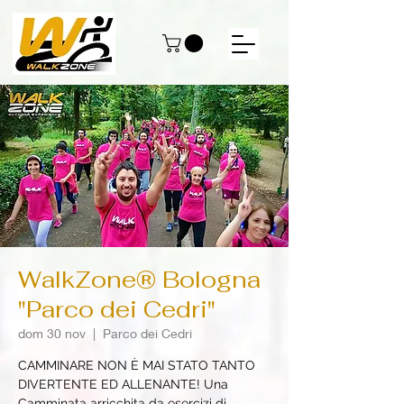
WalkZone® Bologna
"Parco dei Cedri"
dom 30 nov
  |  
Parco dei Cedri
CAMMINARE NON È MAI STATO TANTO
DIVERTENTE ED ALLENANTE! Una
Camminata arricchita da esercizi di