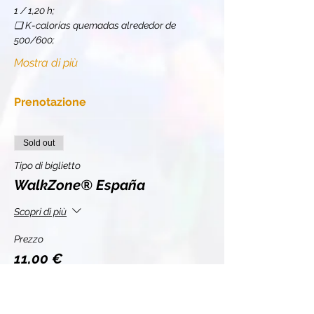
1 / 1,20 h;
❏ K-calorías quemadas alrededor de 
500/600;
Mostra di più
Prenotazione
Sold out
Tipo di biglietto
WalkZone® España
Scopri di più
Prezzo
11,00 €
+0,28 € di commissione di servizio sui biglietti