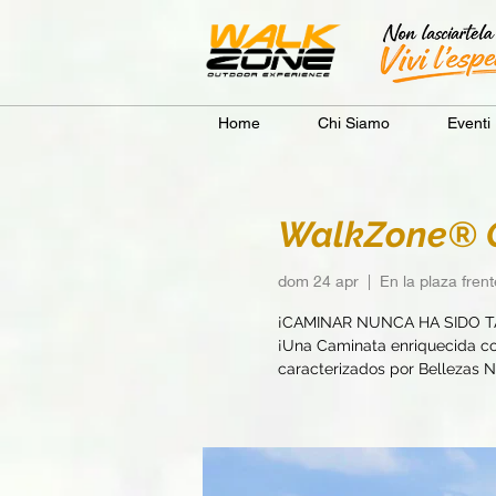
Home
Chi Siamo
Eventi
WalkZone® C
dom 24 apr
  |  
En la plaza fren
¡CAMINAR NUNCA HA SIDO T
¡Una Caminata enriquecida con
caracterizados por Bellezas Na