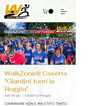
WalkZone® Caserta
"Giardini fuori la
Reggia"
sab 04 giu
  |  
Chalet La Reggia
CAMMINARE NON È MAI STATO TANTO