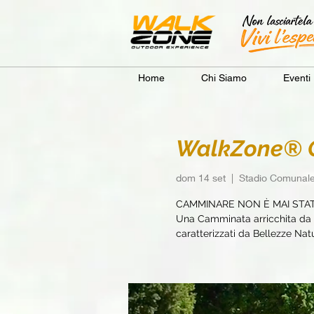
Home
Chi Siamo
Eventi
WalkZone® C
dom 14 set
  |  
Stadio Comunale
CAMMINARE NON È MAI STA
Una Camminata arricchita da e
caratterizzati da Bellezze Natur