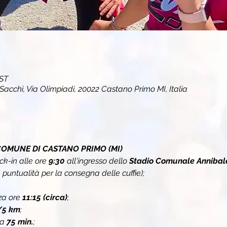
EST
cchi, Via Olimpiadi, 20022 Castano Primo MI, Italia
COMUNE DI CASTANO PRIMO (MI)
k-in alle ore 
9:30
 all'ingresso dello 
Stadio Comunale Annibal
untualità per la consegna delle cuffie);
za ore 
11:15 (circa)
;
/5 km
;
a 
75 min.
;