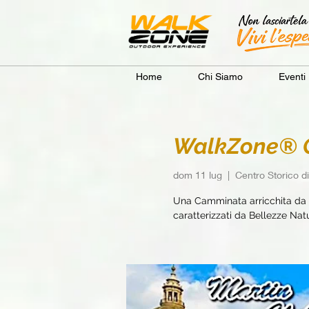
Home
Chi Siamo
Eventi
WalkZone® Ca
dom 11 lug
  |  
Centro Storico d
Una Camminata arricchita da e
caratterizzati da Bellezze Natur