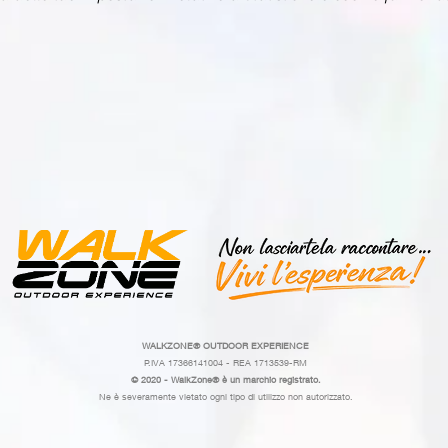
WALKZONE®
OUTDOOR EXPERIENCE
P.IVA 17366141004 - REA 1713539-RM
© 2020 - WalkZone® è un marchio registrato.
Ne è severamente vietato ogni tipo di utilizzo non autorizzato.