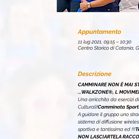
Appuntamento
11 lug 2021, 09:15 – 10:30
Centro Storico di Catania, G
Descrizione
CAMMINARE NON È MAI ST
...WALKZONE®, L MOVIME
Una 
arricchita da esercizi d
Culturali!
Camminata Sporti
A guidare il gruppo uno stra
sistema di diffusione wirele
sportiva e tantissima 
ed 
!!!
T
NON LASCIARTELA RACCON