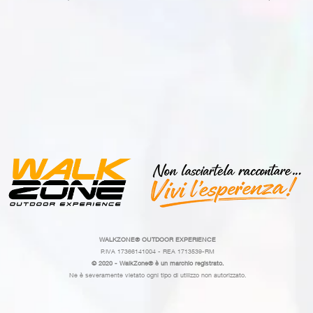
WALKZONE®
OUTDOOR EXPERIENCE
P.IVA 17366141004 - REA 1713539-RM
© 2020 - WalkZone® è un marchio registrato.
Ne è severamente vietato ogni tipo di utilizzo non autorizzato.