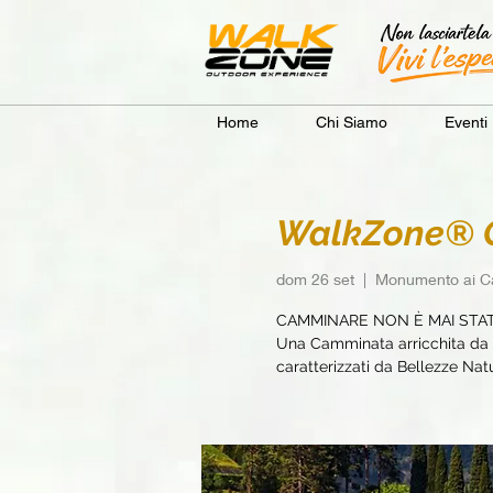
Home
Chi Siamo
Eventi
WalkZone® Co
dom 26 set
  |  
Monumento ai Ca
CAMMINARE NON È MAI STA
Una Camminata arricchita da e
caratterizzati da Bellezze Natur