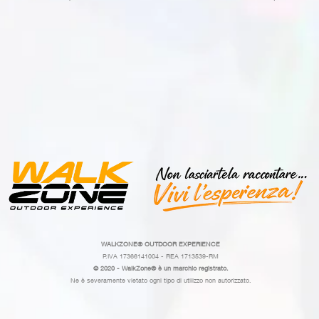
WALKZONE®
OUTDOOR EXPERIENCE
P.IVA 17366141004 - REA 1713539-RM
© 2020 - WalkZone® è un marchio registrato.
Ne è severamente vietato ogni tipo di utilizzo non autorizzato.