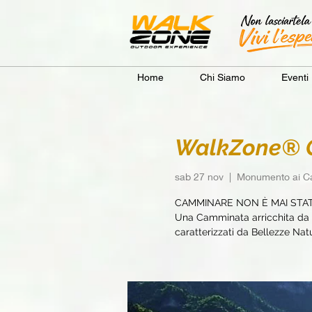
Home
Chi Siamo
Eventi
WalkZone® Co
sab 27 nov
  |  
Monumento ai Ca
CAMMINARE NON È MAI STA
Una Camminata arricchita da e
caratterizzati da Bellezze Natur