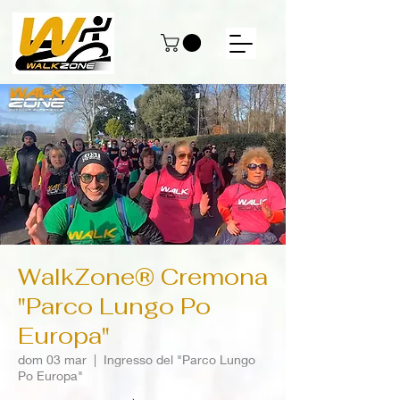
WalkZone® Cremona
"Parco Lungo Po
Europa"
dom 03 mar
  |  
Ingresso del "Parco Lungo
Po Europa"