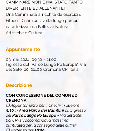
CAMMINARE NON È MAI STATO TANTO
DIVERTENTE ED ALLENANTE!
Una Camminata arricchita da esercizi di
Fitness Dinamico, svolta lungo percorsi
caratterizzati da Bellezze Naturali,
Artistiche e Culturali!
Appuntamento
03 mar 2024, 09:30 – 11:00
Ingresso del "Parco Lungo Po Europa", Via
del Sale, 60, 26100 Cremona CR, Italia
Descrizione
CON CONCESSIONE DEL COMUNE DI
CREMONA:
❏ Appuntamento per il Check-in alle ore
9:30
in
Area Parco dei Bambini
all'ingresso
del
Parco Lungo Po Europa -
Via del Sale,
60, CR (si raccomanda la massima
puntualità per la consegna delle cuffie);
❏ Partenza ore
10:00
;