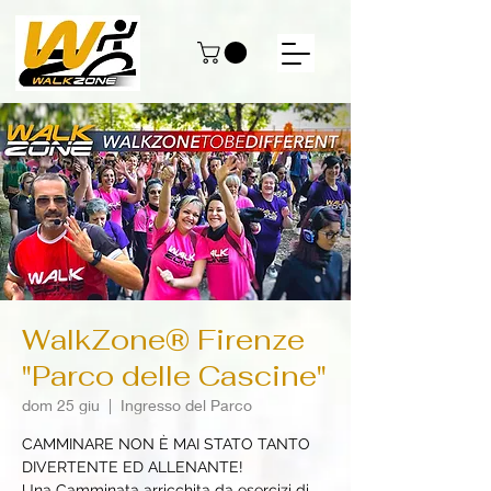
WalkZone® Firenze
"Parco delle Cascine"
dom 25 giu
  |  
Ingresso del Parco
CAMMINARE NON È MAI STATO TANTO
DIVERTENTE ED ALLENANTE!
Una Camminata arricchita da esercizi di