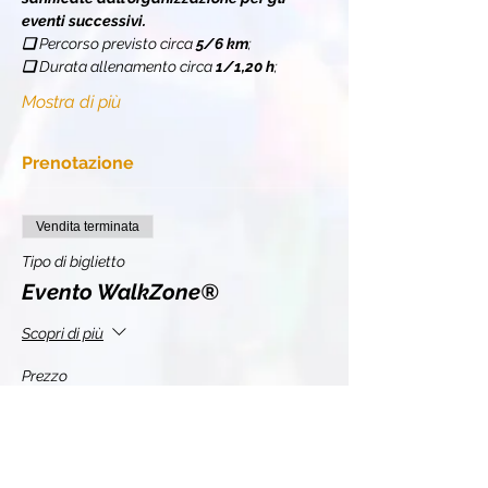
eventi successivi.
❏ 
Percorso previsto circa 
5/6 km
;
❏ 
Durata allenamento circa 
1/1,20 h
;
Mostra di più
Prenotazione
Vendita terminata
Tipo di biglietto
Evento WalkZone®
Scopri di più
Prezzo
10,00 €
+2,20 € IVA