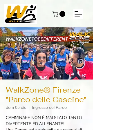
WalkZone® Firenze
"Parco delle Cascine"
dom 05 dic
  |  
Ingresso del Parco
CAMMINARE NON È MAI STATO TANTO
DIVERTENTE ED ALLENANTE!
Una Camminata arricchita da esercizi di