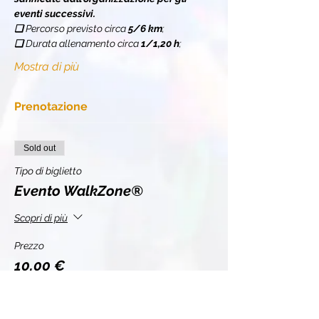
eventi successivi.
❏ 
Percorso previsto circa 
5/6 km
;
❏ 
Durata allenamento circa 
1/1,20 h
;
Mostra di più
Prenotazione
Sold out
Tipo di biglietto
Evento WalkZone®
Scopri di più
Prezzo
10,00 €
+0,25 € di commissione di servizio sui biglietti