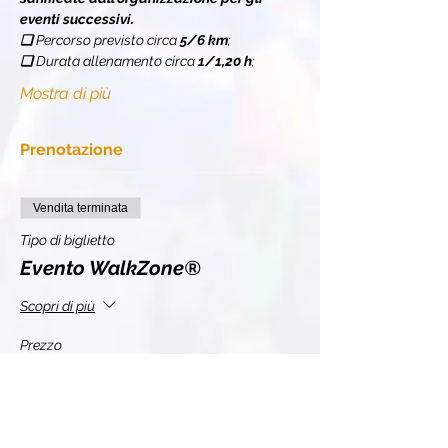
eventi successivi.
❏ 
Percorso previsto circa 
5/6 km
;
❏ 
Durata allenamento circa 
1/1,20 h
;
Mostra di più
Prenotazione
Vendita terminata
Tipo di biglietto
Evento WalkZone®
Scopri di più
Prezzo
11,00 €
+0,28 € di commissione di servizio sui biglietti