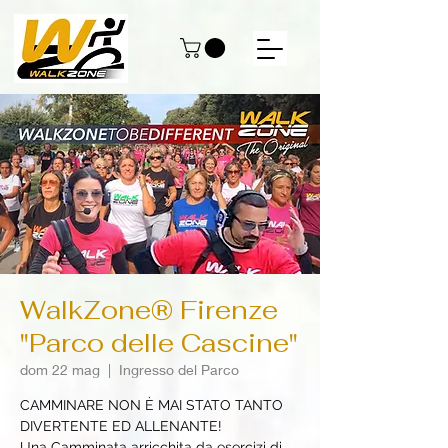
WalkZone® Firenze
"Parco delle Cascine"
dom 22 mag
  |  
Ingresso del Parco
CAMMINARE NON È MAI STATO TANTO
DIVERTENTE ED ALLENANTE!
Una Camminata arricchita da esercizi di