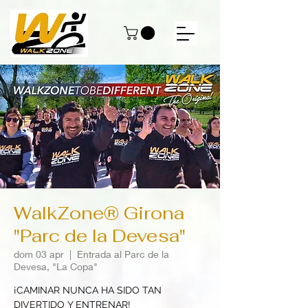
WalkZone® Girona
"Parc de la Devesa"
dom 03 apr
  |  
Entrada al Parc de la
Devesa, "La Copa"
¡CAMINAR NUNCA HA SIDO TAN
DIVERTIDO Y ENTRENAR!