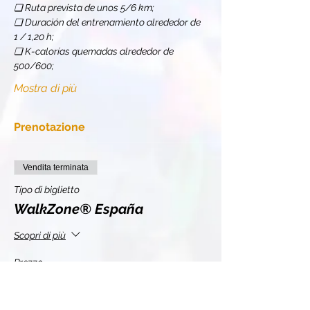
❏ Ruta prevista de unos 5/6 km;
❏ Duración del entrenamiento alrededor de 
1 / 1,20 h;
❏ K-calorías quemadas alrededor de 
500/600;
Mostra di più
Prenotazione
Vendita terminata
Tipo di biglietto
WalkZone® España
Scopri di più
Prezzo
11,00 €
+0,28 € di commissione di servizio sui biglietti