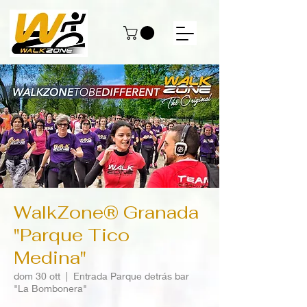
WalkZone® Granada
"Parque Tico
Medina"
dom 30 ott
  |  
Entrada Parque detrás bar
"La Bombonera"