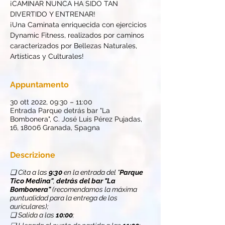
¡CAMINAR NUNCA HA SIDO TAN
DIVERTIDO Y ENTRENAR!
¡Una Caminata enriquecida con ejercicios
Dynamic Fitness, realizados por caminos
caracterizados por Bellezas Naturales,
Artísticas y Culturales!
Appuntamento
30 ott 2022, 09:30 – 11:00
Entrada Parque detrás bar "La
Bombonera", C. José Luis Pérez Pujadas,
16, 18006 Granada, Spagna
Descrizione
❏ Cita a las
9:30
en la entrada del "
Parque
Tico Medina"
,
detrás del bar "La
Bombonera"
(recomendamos la máxima
puntualidad para la entrega de los
auriculares);
❏ Salida a las
10:00
;