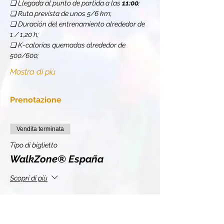
❏ Llegada al punto de partida a las 
11:00
;
❏ Ruta prevista de unos 5/6 km;
❏ Duración del entrenamiento alrededor de 
1 / 1,20 h;
❏ K-calorías quemadas alrededor de 
500/600;
Mostra di più
Prenotazione
Vendita terminata
Tipo di biglietto
WalkZone® España
Scopri di più
Prezzo
11,00 €
+0,28 € di commissione di servizio sui biglietti