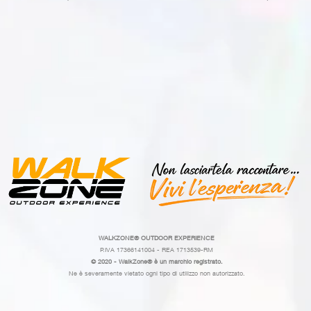
WALKZONE®
OUTDOOR EXPERIENCE
P.IVA 17366141004 - REA 1713539-RM
© 2020 - WalkZone® è un marchio registrato.
Ne è severamente vietato ogni tipo di utilizzo non autorizzato.