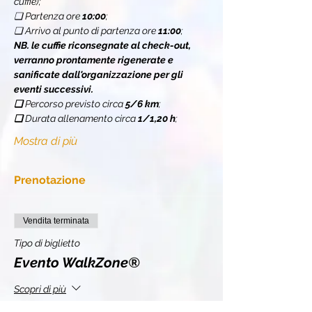
cuffie);
❏ Partenza ore 
10:00
;
❏ Arrivo al punto di partenza ore 
11:00
;
NB. le cuffie riconsegnate al check-out, 
verranno prontamente rigenerate e 
sanificate dall'organizzazione per gli 
eventi successivi.
❏ 
Percorso previsto circa 
5/6 km
;
❏ 
Durata allenamento circa 
1/1,20 h
;
Mostra di più
Prenotazione
Vendita terminata
Tipo di biglietto
Evento WalkZone®
Scopri di più