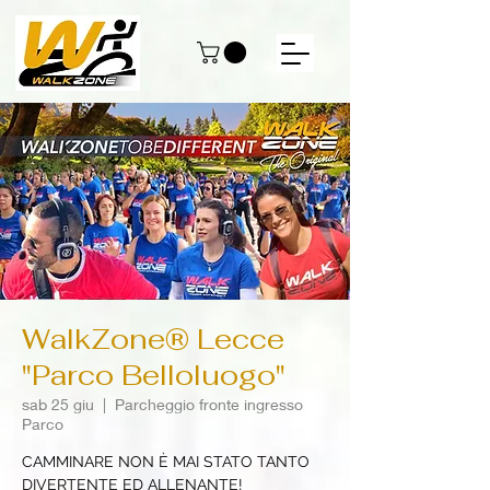
WalkZone® Lecce
"Parco Belloluogo"
sab 25 giu
  |  
Parcheggio fronte ingresso
Parco
CAMMINARE NON È MAI STATO TANTO
DIVERTENTE ED ALLENANTE!