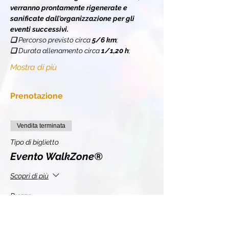
verranno prontamente rigenerate e 
sanificate dall'organizzazione per gli 
eventi successivi.
❏ 
Percorso previsto circa 
5/6 km
;
❏ 
Durata allenamento circa 
1/1,20 h
;
Mostra di più
Prenotazione
Vendita terminata
Tipo di biglietto
Evento WalkZone®
Scopri di più
Prezzo
10,00 €
+2,20 € IVA