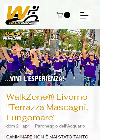
WalkZone® Livorno
"Terrazza Mascagni,
Lungomare"
dom 21 apr
  |  
Parcheggio dell'Acquario
CAMMINARE NON È MAI STATO TANTO