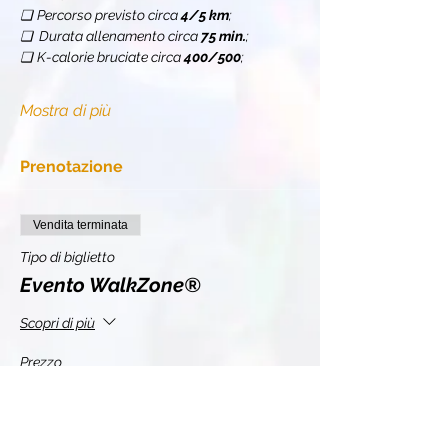
❏
Percorso previsto circa 
4/5 km
;
❏  Durata allenamento circa 
75 min.
;
❏
K-calorie bruciate circa 
400/500
;
Mostra di più
Prenotazione
Vendita terminata
Tipo di biglietto
Evento WalkZone®
Scopri di più
Prezzo
10,00 €
+2,20 € IVA