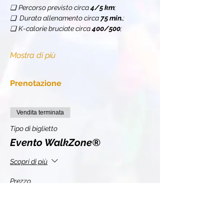
❏
Percorso previsto circa 
4/5 km
;
❏  Durata allenamento circa 
75 min.
;
❏
K-calorie bruciate circa 
400/500
;
Mostra di più
Prenotazione
Vendita terminata
Tipo di biglietto
Evento WalkZone®
Scopri di più
Prezzo
10,00 €
+2,20 € IVA