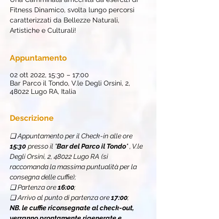
Fitness Dinamico, svolta lungo percorsi
caratterizzati da Bellezze Naturali,
Artistiche e Culturali!
Appuntamento
02 ott 2022, 15:30 – 17:00
Bar Parco il Tondo, V.le Degli Orsini, 2,
48022 Lugo RA, Italia
Descrizione
❏ Appuntamento per il Check-in alle ore 
15:30
presso il "
Bar del Parco il Tondo
" , V.le 
Degli Orsini, 2, 48022 Lugo RA
(si 
raccomanda la massima puntualità per la 
consegna delle cuffie);
❏ Partenza ore 
16:00
;
❏ Arrivo al punto di partenza ore 
17:00
;
NB. le cuffie riconsegnate al check-out, 
verranno prontamente rigenerate e 