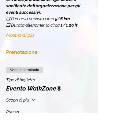
sanificate dall'organizzazione per gli 
eventi successivi.
❏ 
Percorso previsto circa 
5/6 km
;
❏ 
Durata allenamento circa 
1/1,20 h
;
Mostra di più
Prenotazione
Vendita terminata
Tipo di biglietto
Evento WalkZone®
Scopri di più
Prezzo
10,00 €
+2,20 € IVA