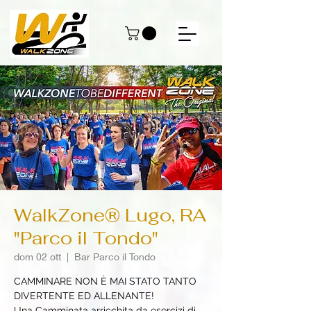
WalkZone® Lugo, RA
"Parco il Tondo"
dom 02 ott
  |  
Bar Parco il Tondo
CAMMINARE NON È MAI STATO TANTO
DIVERTENTE ED ALLENANTE!
Una Camminata arricchita da esercizi di