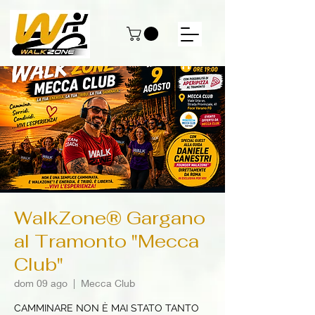
WalkZone® Gargano
al Tramonto "Mecca
Club"
dom 09 ago
  |  
Mecca Club
CAMMINARE NON È MAI STATO TANTO