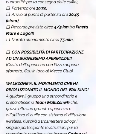
puntualità per la consegna delle cuffie);
❏  Partenza ore 
19:30
;
❏  Arrivo al punto di partenza ore 
20:45 
(circa)
;
❏
Percorso previsto circa 
4/5 km
 tra
 Pineta 
Mare e Lago!!!
❏  Durata allenamento circa 
75 min.
;
❏  
CON POSSIBILITÀ DI PARTECIPAZIONE 
AD UN BUONISSIMO APERIPIZZA!!! 
(Costo dell'apericena con Pizza appena 
sfornata, €10 in loco al Mecca Club)
WALKZONE®, IL MOVIMENTO CHE HA 
RIVOLUZIONATO IL MONDO DEL WALKING!
A guidare il gruppo uno straordinario e 
preparatissimo 
Team WalkZone® 
che, 
grazie alla sua grande esperienza e 
all'utilizzo di cuffie con sistema di diffusione 
wireless, riuscirà a trasmettere ad ogni 
singolo partecipante le istruzioni per la 
camminata sportiva e tantissima 
Carica 
ed 